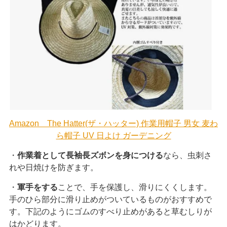
閉じる
Amazon The Hatter(ザ・ハッター) 作業用帽子 男女 麦わ
ら帽子 UV 日よけ ガーデニング
・
作業着として長袖長ズボンを身につける
なら、虫刺さ
れや日焼けを防ぎます。
・
軍手をする
ことで、手を保護し、滑りにくくします。
手のひら部分に滑り止めがついているものがおすすめで
す。下記のようにゴムのすべり止めがあると草むしりが
はかどります。