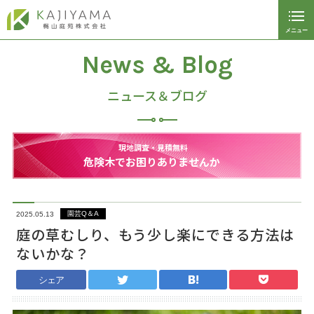
メニュー
閉じる
ホーム
News & Blog
植栽管理サービス
ニュース＆ブログ
マンション植栽管理
現地調査・見積無料
従業員募集
危険木でお困りありませんか
パートナー募集
会社案内
園芸Q＆A
2025.05.13
庭の草むしり、もう少し楽にできる方法は
施工事例
ないかな？
お問い合わせ
シェア
ご予約