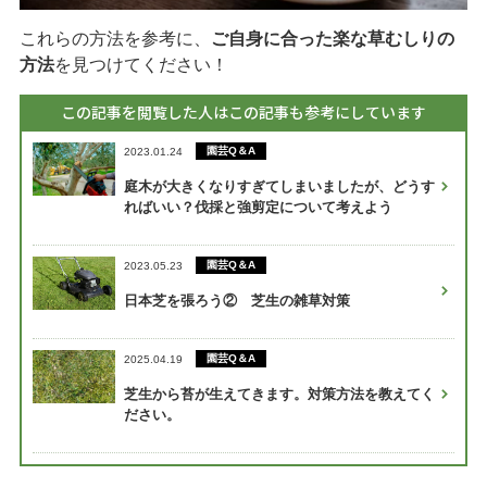
これらの方法を参考に、
ご自身に合った楽な草むしりの
方法
を見つけてください！
この記事を閲覧した人はこの記事も参考にしています
園芸Q＆A
2023.01.24
庭木が大きくなりすぎてしまいましたが、どうす
ればいい？伐採と強剪定について考えよう
園芸Q＆A
2023.05.23
日本芝を張ろう② 芝生の雑草対策
園芸Q＆A
2025.04.19
芝生から苔が生えてきます。対策方法を教えてく
ださい。