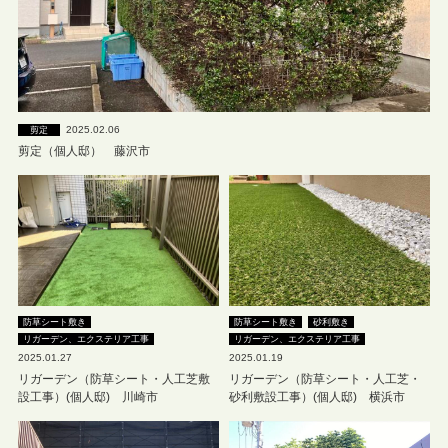
2025.02.06
剪定
剪定（個人邸） 藤沢市
防草シート敷き
防草シート敷き
砂利敷き
リガーデン、エクステリア工事
リガーデン、エクステリア工事
2025.01.27
2025.01.19
リガーデン（防草シート・人工芝敷
リガーデン（防草シート・人工芝・
設工事）(個人邸) 川崎市
砂利敷設工事）(個人邸) 横浜市