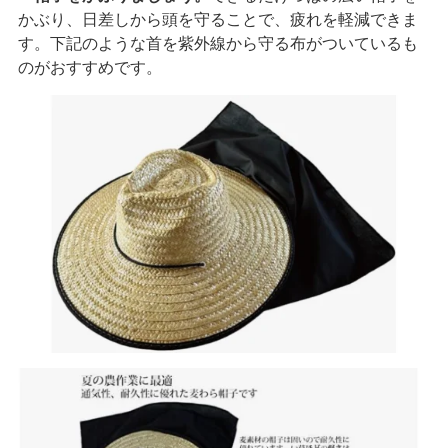
神奈川県・東京都（千代田区 / 中央区 / 港区 / 新宿区 / 文京
かぶり、日差しから頭を守ることで、疲れを軽減できま
す。下記のような首を紫外線から守る布がついているも
区 / 台東区 / 墨田区 / 江東区 / 品川区 / 目黒区 / 大田区 / 世田
のがおすすめです。
谷区 / 渋谷区 / 中野区 / 杉並区 / 豊島区 / 北区 / 荒川区 / 板橋
区 / 練馬区 / 足立区 / 葛飾区 / 江戸川区 / 八王子市 / 立川市 /
武蔵野市 / 三鷹市 / 府中市 / 調布市 / 町田市 / 小金井市 / 小平
市 / 日野市 / 国分寺市 / 国立市 / 福生市 / 狛江市 / 多摩市 / 稲
城市 / 西東京市）