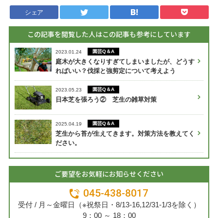
シェア
この記事を閲覧した人はこの記事も参考にしています
園芸Q＆A
2023.01.24
庭木が大きくなりすぎてしまいましたが、どうす
ればいい？伐採と強剪定について考えよう
園芸Q＆A
2023.05.23
日本芝を張ろう② 芝生の雑草対策
園芸Q＆A
2025.04.19
芝生から苔が生えてきます。対策方法を教えてく
ださい。
ご要望をお気軽にお知らせください
045-438-8017
受付 / 月～金曜日（※祝祭日・8/13-16,12/31-1/3を除く）
9：00 ～ 18：00