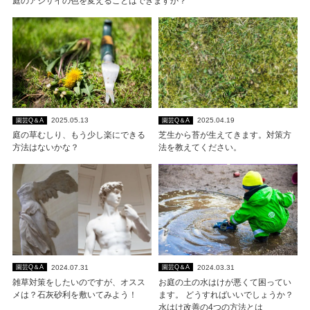
庭のアジサイの色を変えることはできますか？
2025.05.13
2025.04.19
園芸Q＆A
園芸Q＆A
庭の草むしり、もう少し楽にできる
芝生から苔が生えてきます。対策方
方法はないかな？
法を教えてください。
2024.07.31
2024.03.31
園芸Q＆A
園芸Q＆A
雑草対策をしたいのですが、オスス
お庭の土の水はけが悪くて困ってい
メは？石灰砂利を敷いてみよう！
ます。 どうすればいいでしょうか？
水はけ改善の4つの方法とは