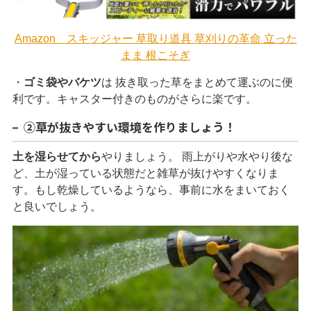
Amazon スキッジャー 草取り道具 草刈りの革命 立った
まま 根こそぎ
・
ゴミ袋やバケツ
は 抜き取った草をまとめて運ぶのに便
利です。キャスター付きのものがさらに楽です。
②草が抜きやすい環境を作りましょう！
土を湿らせてから
やりましょう。 雨上がりや水やり後な
ど、土が湿っている状態だと雑草が抜けやすくなりま
す。もし乾燥しているようなら、事前に水をまいておく
と良いでしょう。