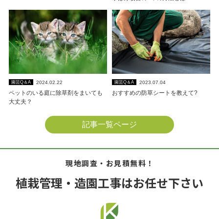
2024.02.22
2023.07.04
園芸Q＆A
園芸Q＆A
ペットのいる庭に除草剤をまいても
おすすめの防草シートを教えて?
大丈夫？
記事一覧ページ
現地調査・お見積無料！
植栽管理・造園工事はお任せ下さい