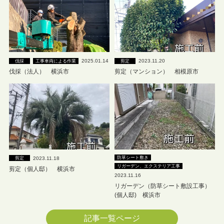
2025.01.14
2023.11.20
伐採
工事車両による作業
剪定
伐採（法人） 横浜市
剪定（マンション） 相模原市
防草シート敷き
2023.11.18
剪定
リガーデン、エクステリア工事
剪定（個人邸） 横浜市
2023.11.16
リガーデン（防草シート敷設工事）
(個人邸) 横浜市
記事一覧ページ