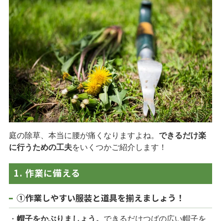
自動見積り
新着情報
お知らせ
ガーデナー(庭師) プロの道具紹介
園芸Q＆A
プライバシーポリシー
庭の除草、本当に腰が痛くなりますよね。
できるだけ楽
に行うための工夫
をいくつかご紹介します！
045-438-8017
1. 作業に備える
月～金曜日（※祝祭日・8/13-16,12/31-1/3を除く）
9：00
～
18：00
①作業しやすい服装と道具を揃えましょう！
【営業エリア】
・
帽子をかぶりましょう。
できるだけつばの広い帽子を