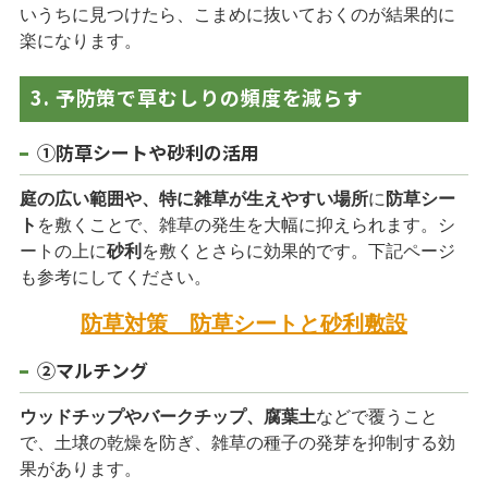
いうちに見つけたら、こまめに抜いておくのが結果的に
楽になります。
3. 予防策で草むしりの頻度を減らす
①防草シートや砂利の活用
庭の広い範囲や、特に雑草が生えやすい場所
に
防草シー
ト
を敷くことで、雑草の発生を大幅に抑えられます。シ
ートの上に
砂利
を敷くとさらに効果的です。下記ページ
も参考にしてください。
防草対策 防草シートと砂利敷設
②マルチング
ウッドチップやバークチップ、腐葉土
などで覆うこと
で、土壌の乾燥を防ぎ、雑草の種子の発芽を抑制する効
果があります。