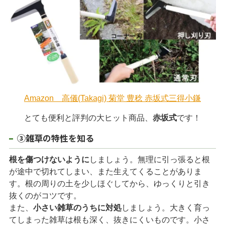
Amazon 高儀(Takagi) 菊堂 豊稔 赤坂式三得小鎌
とても便利と評判の大ヒット商品、
赤坂式
です！
③雑草の特性を知る
根を傷つけないように
しましょう。無理に引っ張ると根
が途中で切れてしまい、また生えてくることがありま
す。根の周りの土を少しほぐしてから、ゆっくりと引き
抜くのがコツです。
また、
小さい雑草のうちに対処
しましょう。大きく育っ
てしまった雑草は根も深く、抜きにくいものです。小さ