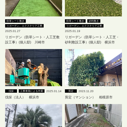
防草シート敷き
防草シート敷き
砂利敷き
リガーデン、エクステリア工事
リガーデン、エクステリア工事
2025.01.27
2025.01.19
リガーデン（防草シート・人工芝敷
リガーデン（防草シート・人工芝・
設工事）(個人邸) 川崎市
砂利敷設工事）(個人邸) 横浜市
2025.01.14
2023.11.20
伐採
工事車両による作業
剪定
伐採（法人） 横浜市
剪定（マンション） 相模原市