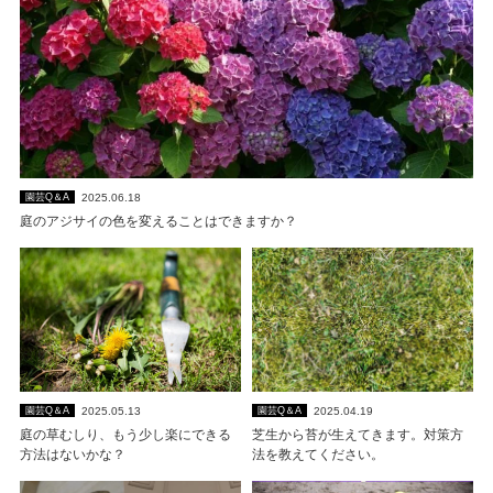
2025.06.18
園芸Q＆A
庭のアジサイの色を変えることはできますか？
2025.05.13
2025.04.19
園芸Q＆A
園芸Q＆A
庭の草むしり、もう少し楽にできる
芝生から苔が生えてきます。対策方
方法はないかな？
法を教えてください。