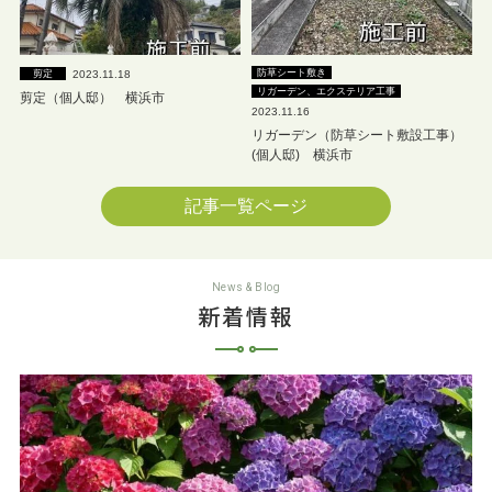
防草シート敷き
2023.11.18
剪定
リガーデン、エクステリア工事
剪定（個人邸） 横浜市
2023.11.16
リガーデン（防草シート敷設工事）
(個人邸) 横浜市
記事一覧ページ
News & Blog
新着情報