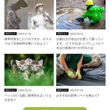
2024.07.31
2024.03.31
園芸Q＆A
園芸Q＆A
雑草対策をしたいのですが、オスス
お庭の土の水はけが悪くて困ってい
メは？石灰砂利を敷いてみよう！
ます。 どうすればいいでしょうか？
水はけ改善の4つの方法とは
2024.02.22
2023.07.04
園芸Q＆A
園芸Q＆A
ペットのいる庭に除草剤をまいても
おすすめの防草シートを教えて?
大丈夫？