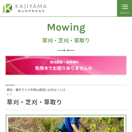
メニュー
閉じる
ホーム
Mowing
植栽管理サービス
草刈・芝刈・草取り
工事車両による伐採、剪定、伐根
現地調査・見積無料
雑草対策
危険木でお困りありませんか
リガーデン、エクステリア工事
伐採・抜根
横浜・藤沢で２０年梶山庭苑にお任せくださ
い！
草刈・芝刈・草取り
剪定・刈込
草刈・芝刈・草取り
庭木の植え替え、植樹