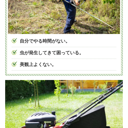
庭木の消毒
マンション植栽管理
従業員募集
自分でやる時間がない。
パートナー募集
虫が発生してきて困っている。
会社案内
美観上よくない。
施工事例
お問い合わせ
ご予約
自動見積り
新着情報