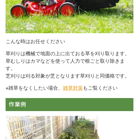
プライバシーポリシー
045-438-8017
こんな時はお任せください
月～金曜日（※祝祭日・8/13-16,12/31-1/3を除く）
9：00
～
18：00
草刈りは機械で地面の上に出ておる草を刈り取ります。
草むしりはカマなどを使って人力で根ごと取り除きま
【営業エリア】
す。
神奈川県・東京都（千代田区 / 中央区 / 港区 / 新宿区 / 文京
芝刈りは刈る対象が芝となります草刈りと同価格です。
区 / 台東区 / 墨田区 / 江東区 / 品川区 / 目黒区 / 大田区 / 世田
※雑草をなくしたい場合、
雑草対策
もご覧ください
谷区 / 渋谷区 / 中野区 / 杉並区 / 豊島区 / 北区 / 荒川区 / 板橋
区 / 練馬区 / 足立区 / 葛飾区 / 江戸川区 / 八王子市 / 立川市 /
作業例
武蔵野市 / 三鷹市 / 府中市 / 調布市 / 町田市 / 小金井市 / 小平
市 / 日野市 / 国分寺市 / 国立市 / 福生市 / 狛江市 / 多摩市 / 稲
城市 / 西東京市）