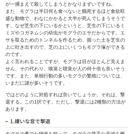
が一捕まえて殺してしまうとかなりまずいですね。
閉じる
また、モグラは半日何も食べないと餓死するほど食欲旺
盛な動物で、わなにかかると大半が死んでしまうそうで
す。なぜ芝生の下にいるかというと、芝生の下にいるミ
ミズやコガネムシの幼虫がモグラのエサだからです。エ
サを取るためのトンネルを作るため、掘った土を芝生の
上に吐き出すので、芝の上にいくつもモグラ塚ができる
のです。
よく言われることですが、モグラは目がほとんど見えま
せん。その代わり、嗅覚と聴覚が人の何十倍も良いそう
です。また、単独行動の多いモグラの繁殖については、
いまだに謎が多いそうです。
ではどのように対処すれば良いでしょうか。それは、撃
退する。この1択です。ただし、撃退には2種類の方法が
あります。
1.嫌いな音で撃退
モグラの秀でた聴覚を狙って、モグラの苦手な音波を断