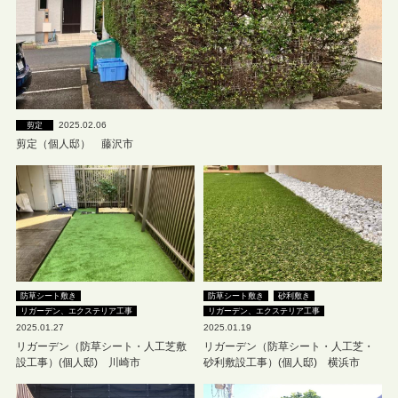
2025.02.06
剪定
剪定（個人邸） 藤沢市
防草シート敷き
防草シート敷き
砂利敷き
リガーデン、エクステリア工事
リガーデン、エクステリア工事
2025.01.27
2025.01.19
リガーデン（防草シート・人工芝敷
リガーデン（防草シート・人工芝・
設工事）(個人邸) 川崎市
砂利敷設工事）(個人邸) 横浜市