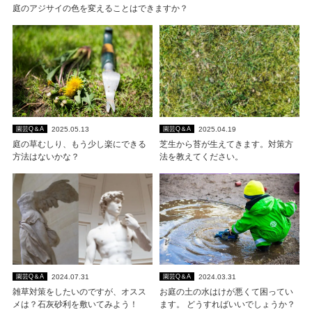
庭のアジサイの色を変えることはできますか？
2025.05.13
2025.04.19
園芸Q＆A
園芸Q＆A
庭の草むしり、もう少し楽にできる
芝生から苔が生えてきます。対策方
方法はないかな？
法を教えてください。
2024.07.31
2024.03.31
園芸Q＆A
園芸Q＆A
雑草対策をしたいのですが、オスス
お庭の土の水はけが悪くて困ってい
メは？石灰砂利を敷いてみよう！
ます。 どうすればいいでしょうか？