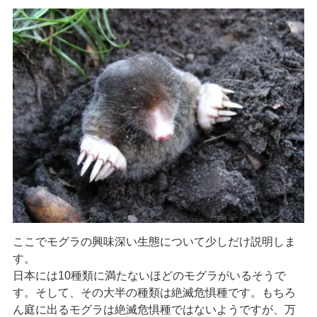
神奈川県・東京都（千代田区 / 中央区 / 港区 / 新宿区 / 文京
区 / 台東区 / 墨田区 / 江東区 / 品川区 / 目黒区 / 大田区 / 世田
谷区 / 渋谷区 / 中野区 / 杉並区 / 豊島区 / 北区 / 荒川区 / 板橋
区 / 練馬区 / 足立区 / 葛飾区 / 江戸川区 / 八王子市 / 立川市 /
武蔵野市 / 三鷹市 / 府中市 / 調布市 / 町田市 / 小金井市 / 小平
市 / 日野市 / 国分寺市 / 国立市 / 福生市 / 狛江市 / 多摩市 / 稲
城市 / 西東京市）
ここでモグラの興味深い生態について少しだけ説明しま
す。
日本には10種類に満たないほどのモグラがいるそうで
す。そして、その大半の種類は絶滅危惧種です。もちろ
ん庭に出るモグラは絶滅危惧種ではないようですが、万