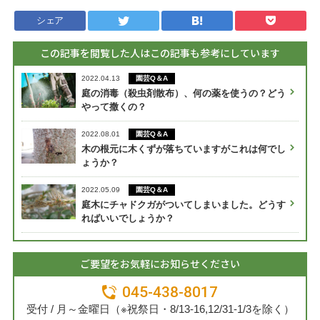
シェア
この記事を閲覧した人はこの記事も参考にしています
園芸Q＆A
2022.04.13
庭の消毒（殺虫剤散布）、何の薬を使うの？どう
やって撒くの？
園芸Q＆A
2022.08.01
木の根元に木くずが落ちていますがこれは何でし
ょうか？
園芸Q＆A
2022.05.09
庭木にチャドクガがついてしまいました。どうす
ればいいでしょうか？
ご要望をお気軽にお知らせください
045-438-8017
受付 / 月～金曜日（※祝祭日・8/13-16,12/31-1/3を除く）