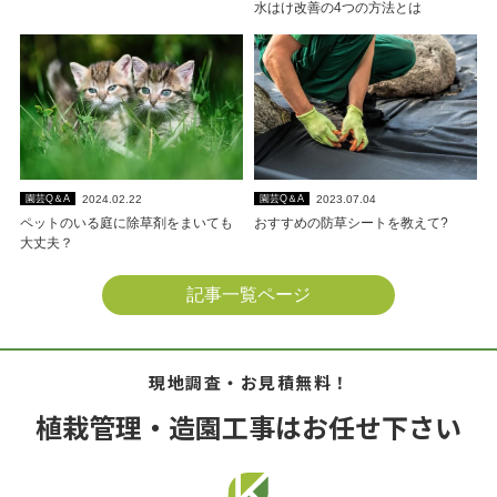
水はけ改善の4つの方法とは
2024.02.22
2023.07.04
園芸Q＆A
園芸Q＆A
ペットのいる庭に除草剤をまいても
おすすめの防草シートを教えて?
大丈夫？
記事一覧ページ
現地調査・お見積無料！
植栽管理・造園工事はお任せ下さい