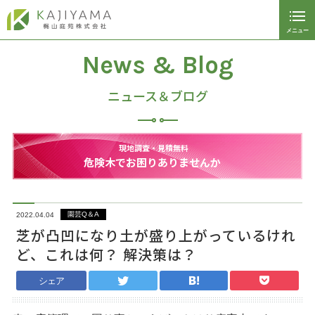
メニュー
閉じる
ホーム
News & Blog
植栽管理サービス
ニュース＆ブログ
マンション植栽管理
現地調査・見積無料
従業員募集
危険木でお困りありませんか
パートナー募集
会社案内
園芸Q＆A
2022.04.04
芝が凸凹になり土が盛り上がっているけれ
施工事例
ど、これは何？ 解決策は？
お問い合わせ
シェア
ご予約