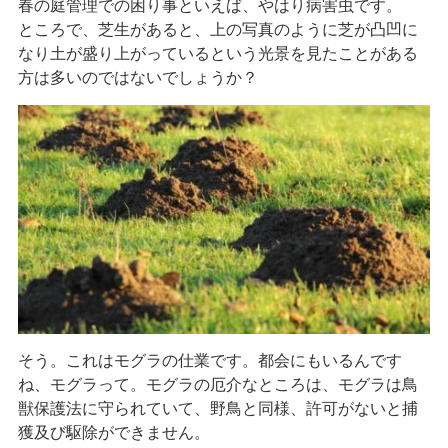
春の庭管理での困り事といえば、やはり病害虫です。
ところで、芝生があると、上の写真のように芝が凸凹に
自動見積り
なり土が盛り上がっているという光景を見たことがある
方は多いのではないでしょうか？
新着情報
お知らせ
ガーデナー(庭師) プロの道具紹介
園芸Q＆A
プライバシーポリシー
045-438-8017
月～金曜日（※祝祭日・8/13-16,12/31-1/3を除く）
そう。これはモグラの仕業です。都会にもいるんです
ね、モグラって。モグラの厄介なところは、モグラは鳥
9：00
～
18：00
獣保護法に守られていて、野鳥と同様、許可がないと捕
獲及び駆除ができません。
【営業エリア】