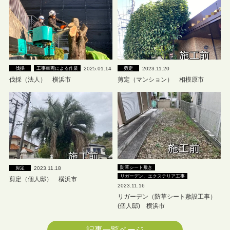
2025.01.14
2023.11.20
伐採
工事車両による作業
剪定
伐採（法人） 横浜市
剪定（マンション） 相模原市
防草シート敷き
2023.11.18
剪定
リガーデン、エクステリア工事
剪定（個人邸） 横浜市
2023.11.16
リガーデン（防草シート敷設工事）
(個人邸) 横浜市
記事一覧ページ