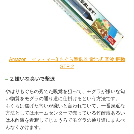
Amazon セフティー3 もぐら撃退器 電池式 音波 振動
STP-2
2.嫌いな臭いで撃退
やはりもぐらの秀でた嗅覚を狙って、モグラが嫌いな匂
い物質をモグラの通り道に仕掛けるという方法です。
もぐらは焦げた匂いが嫌いと言われていて、一番身近な
方法としてはホームセンターで売っている竹酢液あるい
は木酢液を希釈してじょうろでモグラの通り道にまんべ
んなくかけます。