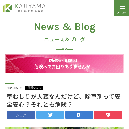
メニュー
閉じる
ホーム
News & Blog
植栽管理サービス
ニュース＆ブログ
マンション植栽管理
現地調査・見積無料
従業員募集
危険木でお困りありませんか
パートナー募集
会社案内
園芸Q＆A
2023.05.02
草むしりが大変なんだけど、除草剤って安
施工事例
全安心？それとも危険？
お問い合わせ
シェア
ご予約