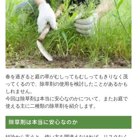
自動見積り
新着情報
お知らせ
ガーデナー(庭師) プロの道具紹介
園芸Q＆A
春を過ぎると庭の草がむしってもむしってもきりなく茂
プライバシーポリシー
ってくるので、除草剤の使用を検討したことがあるかも
しれません。
045-438-8017
今回は除草剤は本当に安心なのかについて、またお庭で
使える主に二種類の除草剤を紹介します。
月～金曜日（※祝祭日・8/13-16,12/31-1/3を除く）
9：00
～
18：00
除草剤は本当に安心なのか
【営業エリア】
結論から言うと、使い方を間違えなければ、リスクなく