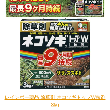
レインボー薬品 除草剤 ネコソギトップW粒剤
3kg