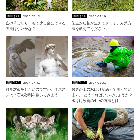
2025.05.13
2025.04.19
園芸Q＆A
園芸Q＆A
庭の草むしり、もう少し楽にできる
芝生から苔が生えてきます。対策方
方法はないかな？
法を教えてください。
2024.07.31
2024.03.31
園芸Q＆A
園芸Q＆A
雑草対策をしたいのですが、オスス
お庭の土の水はけが悪くて困ってい
メは？石灰砂利を敷いてみよう！
ます。 どうすればいいでしょうか？
水はけ改善の4つの方法とは