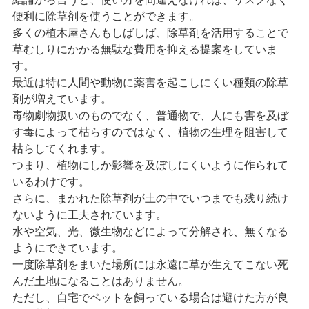
神奈川県・東京都（千代田区 / 中央区 / 港区 / 新宿区 / 文京
便利に除草剤を使うことができます。
区 / 台東区 / 墨田区 / 江東区 / 品川区 / 目黒区 / 大田区 / 世田
多くの植木屋さんもしばしば、除草剤を活用することで
草むしりにかかる無駄な費用を抑える提案をしていま
谷区 / 渋谷区 / 中野区 / 杉並区 / 豊島区 / 北区 / 荒川区 / 板橋
す。
区 / 練馬区 / 足立区 / 葛飾区 / 江戸川区 / 八王子市 / 立川市 /
最近は特に人間や動物に薬害を起こしにくい種類の除草
武蔵野市 / 三鷹市 / 府中市 / 調布市 / 町田市 / 小金井市 / 小平
剤が増えています。
市 / 日野市 / 国分寺市 / 国立市 / 福生市 / 狛江市 / 多摩市 / 稲
毒物劇物扱いのものでなく、普通物で、人にも害を及ぼ
城市 / 西東京市）
す毒によって枯らすのではなく、植物の生理を阻害して
枯らしてくれます。
つまり、植物にしか影響を及ぼしにくいように作られて
いるわけです。
さらに、まかれた除草剤が土の中でいつまでも残り続け
ないように工夫されています。
水や空気、光、微生物などによって分解され、無くなる
ようにできています。
一度除草剤をまいた場所には永遠に草が生えてこない死
んだ土地になることはありません。
ただし、自宅でペットを飼っている場合は避けた方が良