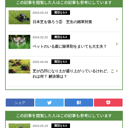
この記事を閲覧した人はこの記事も参考にしています
園芸Q＆A
2023.05.23
日本芝を張ろう② 芝生の雑草対策
園芸Q＆A
2024.02.22
ペットのいる庭に除草剤をまいても大丈夫？
園芸Q＆A
2022.04.04
芝が凸凹になり土が盛り上がっているけれど、こ
れは何？ 解決策は？
シェア
この記事を閲覧した人はこの記事も参考にしています
園芸Q＆A
2023.05.23