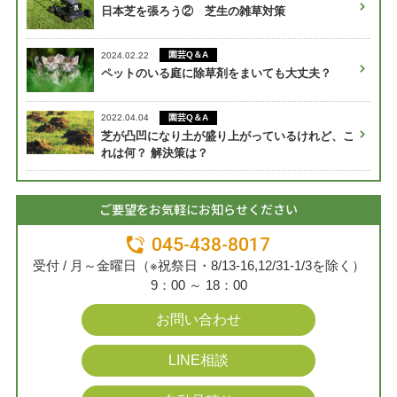
日本芝を張ろう② 芝生の雑草対策
園芸Q＆A
2024.02.22
ペットのいる庭に除草剤をまいても大丈夫？
園芸Q＆A
2022.04.04
芝が凸凹になり土が盛り上がっているけれど、こ
れは何？ 解決策は？
ご要望をお気軽にお知らせください
045-438-8017
受付 / 月～金曜日（※祝祭日・8/13-16,12/31-1/3を除く）
9：00 ～ 18：00
お問い合わせ
LINE相談