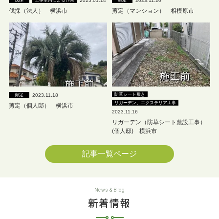
2025.01.14
2023.11.20
伐採
工事車両による作業
剪定
伐採（法人） 横浜市
剪定（マンション） 相模原市
防草シート敷き
2023.11.18
剪定
リガーデン、エクステリア工事
剪定（個人邸） 横浜市
2023.11.16
リガーデン（防草シート敷設工事）
(個人邸) 横浜市
記事一覧ページ
News & Blog
新着情報