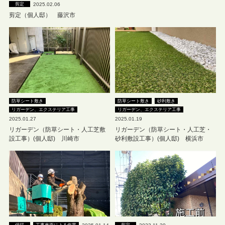
2025.02.06
剪定
剪定（個人邸） 藤沢市
防草シート敷き
防草シート敷き
砂利敷き
リガーデン、エクステリア工事
リガーデン、エクステリア工事
2025.01.27
2025.01.19
リガーデン（防草シート・人工芝敷
リガーデン（防草シート・人工芝・
設工事）(個人邸) 川崎市
砂利敷設工事）(個人邸) 横浜市