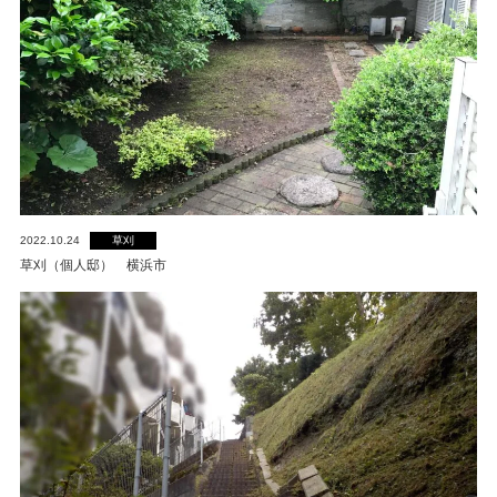
砂利敷き
防草シート敷き
伐採
剪定
抜根
草刈
2022.10.24
草刈（個人邸） 横浜市
草刈
蜂の巣駆除
鉢の植え替え
お問い合わせ
ご予約