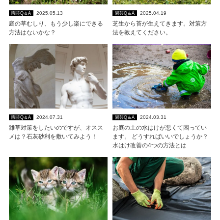
2025.05.13
2025.04.19
園芸Q＆A
園芸Q＆A
庭の草むしり、もう少し楽にできる
芝生から苔が生えてきます。対策方
方法はないかな？
法を教えてください。
2024.07.31
2024.03.31
園芸Q＆A
園芸Q＆A
雑草対策をしたいのですが、オスス
お庭の土の水はけが悪くて困ってい
メは？石灰砂利を敷いてみよう！
ます。 どうすればいいでしょうか？
水はけ改善の4つの方法とは