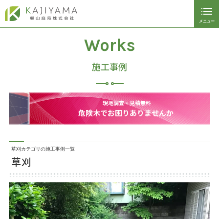
メニュー
閉じる
ホーム
Works
植栽管理サービス
施工事例
マンション植栽管理
現地調査・見積無料
従業員募集
危険木でお困りありませんか
パートナー募集
会社案内
草刈カテゴリの施工事例一覧
草刈
施工事例
リガーデン、エクステリア工事
工事車両による作業