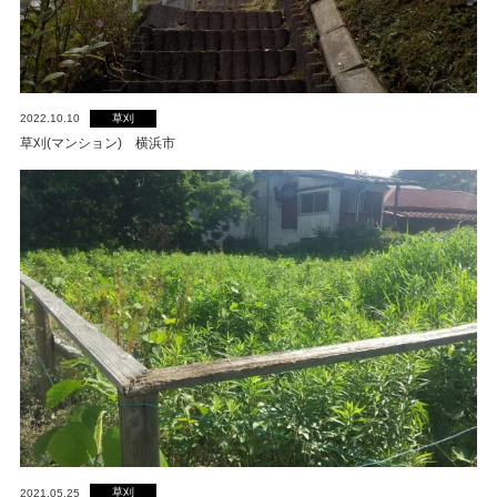
自動見積り
新着情報
草刈
2022.10.10
プライバシーポリシー
草刈(マンション) 横浜市
045-438-8017
月～金曜日（※祝祭日・8/13-16,12/31-1/3を除く）
9：00
～
18：00
【営業エリア】
神奈川県・東京都（千代田区 / 中央区 / 港区 / 新宿区 / 文京
区 / 台東区 / 墨田区 / 江東区 / 品川区 / 目黒区 / 大田区 / 世田
谷区 / 渋谷区 / 中野区 / 杉並区 / 豊島区 / 北区 / 荒川区 / 板橋
区 / 練馬区 / 足立区 / 葛飾区 / 江戸川区 / 八王子市 / 立川市 /
武蔵野市 / 三鷹市 / 府中市 / 調布市 / 町田市 / 小金井市 / 小平
草刈
2021.05.25